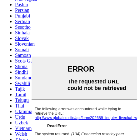
Pashto
Persian
Punjabi
Serbian
Sesotho
Sinhala
Slovak
Slovenian
Somali
Samoan
Scots Gaelic
Shona
Sindhi
Sundanese
Swahili
Tajik
Tamil
Telugu
Thai
Ukrainian
Urdu
Uzbek
Vietnamese
Welsh
Xhosa