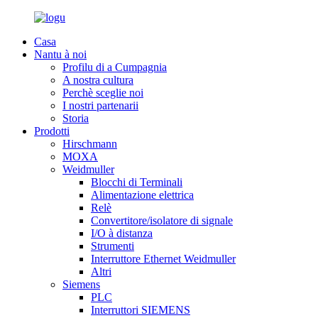
Casa
Nantu à noi
Profilu di a Cumpagnia
A nostra cultura
Perchè sceglie noi
I nostri partenarii
Storia
Prodotti
Hirschmann
MOXA
Weidmuller
Blocchi di Terminali
Alimentazione elettrica
Relè
Convertitore/isolatore di signale
I/O à distanza
Strumenti
Interruttore Ethernet Weidmuller
Altri
Siemens
PLC
Interruttori SIEMENS