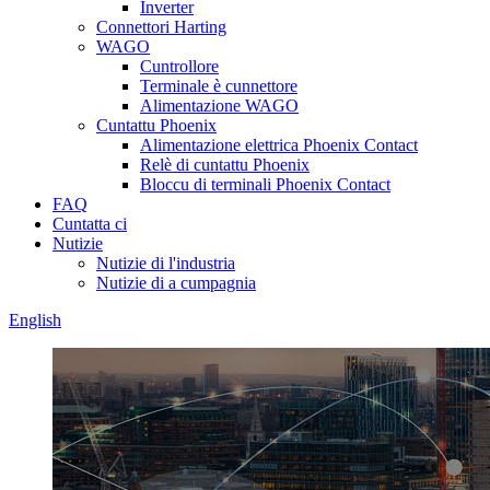
Inverter
Connettori Harting
WAGO
Cuntrollore
Terminale è cunnettore
Alimentazione WAGO
Cuntattu Phoenix
Alimentazione elettrica Phoenix Contact
Relè di cuntattu Phoenix
Bloccu di terminali Phoenix Contact
FAQ
Cuntatta ci
Nutizie
Nutizie di l'industria
Nutizie di a cumpagnia
English