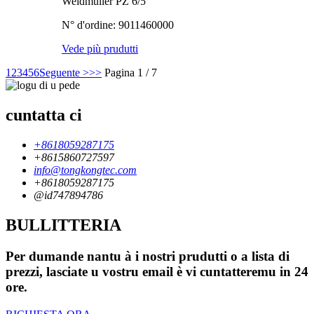
Weidmuller PZ 6/5
N° d'ordine: 9011460000
Vede più prudutti
1
2
3
4
5
6
Seguente >
>>
Pagina 1 / 7
cuntatta ci
+8618059287175
+8615860727597
info@tongkongtec.com
+8618059287175
@id747894786
BULLITTERIA
Per dumande nantu à i nostri prudutti o a lista di
prezzi, lasciate u vostru email è vi cuntatteremu in 24
ore.