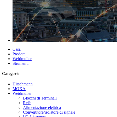
Casa
Prodotti
Weidmuller
Strumenti
Categorie
Hirschmann
MOXA
Weidmuller
Blocchi di Terminali
Relè
Alimentazione elettrica
Convertitore/isolatore di signale
I/O à distanza